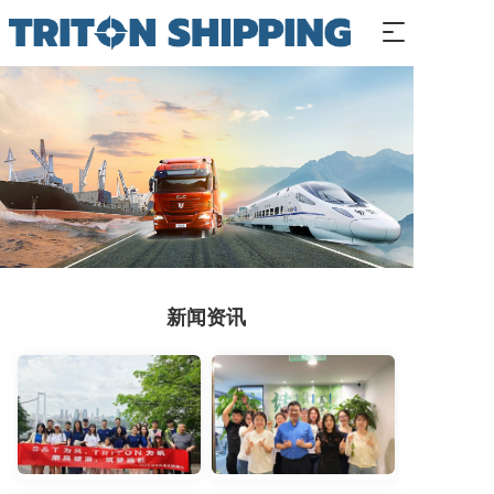
T
o
g
g
l
e
n
a
v
i
g
a
t
新闻资讯
i
o
n