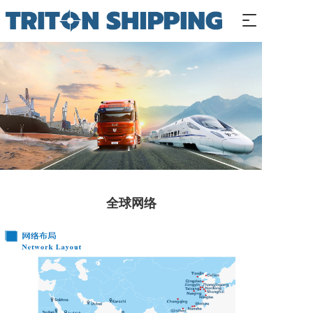
T
o
g
g
l
e
n
a
v
i
g
a
t
i
全球网络
o
n