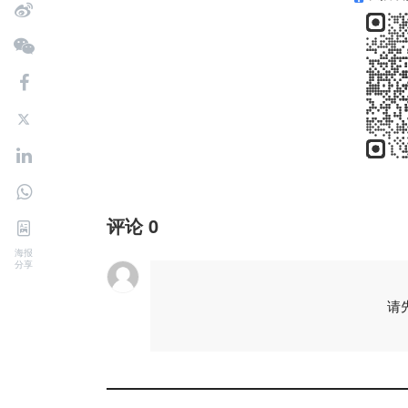
评论
0
海报
分享
请