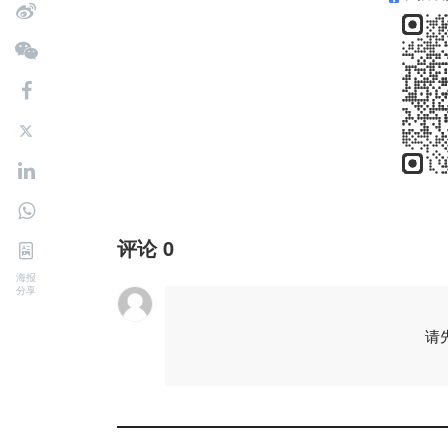
评论
0
海报
分享
请