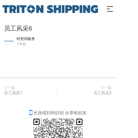
T
o
g
员工风采6
g
l
特里同船务
e
1年前
n
a
v
i
g
a
t
上一篇
下一篇
i
员工风采7
员工风采5
o
n
长按或扫码识别 分享给好友