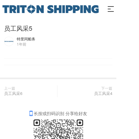
T
o
g
员工风采5
g
l
特里同船务
e
1年前
n
a
v
i
g
a
t
上一篇
下一篇
i
员工风采6
员工风采4
o
n
长按或扫码识别 分享给好友